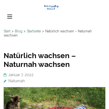
Skip
Kindertage
to
Naturnah
content
(Press
Enter)
Start
>
Blog
>
Startseite
>
Natürlich wachsen – Naturnah
wachsen
Natürlich wachsen –
Naturnah wachsen
Januar 7, 2022
Naturnah