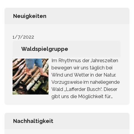
Neuigkeiten
1/7/2022
Waldspielgruppe
Im Rhythmus der Jahreszeiten
bewegen wir uns täglich bei
Wind und Wetter in der Natur.
Vorzugsweise im naheliegende
Wald „Lafferder Busch“. Dieser
gibt uns die Möglichkeit für
einen natürlichen Lernraum, den die Kinder mit
allen Sinnen erkunden können. Donnerstags
findet außerdem unsere Waldspielgruppe statt,
Nachhaltigkeit
die ich im September 2021 gegründet habe. Dort
genießen die Tageskinder den Ausflug noch mit