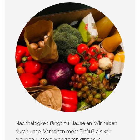
anderen Kindern aus dem Ort. Das freie Spiel
steht an oberster Stelle, altersabhängig machen
wir aber auch z.B. Schatzsuchen, Natur Mandalas
etc. Aktuell beschäftige ich mich mit Themen
wie Waldbaden, Achtsamskeitsübungen und
Klangeschichten, um diese zukünftig auch noch
in unseren Alltag integrieren zu können.
Nachhaltigkeit fängt zu Hause an. Wir haben
durch unser Verhalten mehr Einfluß als wir
glauben. Unsere Mahlzeiten gibt es in…