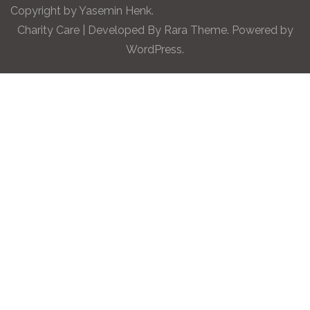
Copyright by Yasemin Henk.
Charity Care | Developed By
Rara Theme
. Powered by
WordPress
.